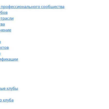
а профессионального сообщества
убов
отрасли
тва
учение
в
ктов
в
ификации
ые клубы
о клуба