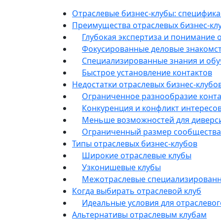
Отраслевые бизнес-клубы: специфик
Преимущества отраслевых бизнес-кл
Глубокая экспертиза и понимание 
Фокусированные деловые знакомс
Специализированные знания и об
Быстрое установление контактов
Недостатки отраслевых бизнес-клубо
Ограниченное разнообразие конта
Конкуренция и конфликт интересо
Меньше возможностей для диверс
Ограниченный размер сообщества
Типы отраслевых бизнес-клубов
Широкие отраслевые клубы
Узконишевые клубы
Межотраслевые специализированн
Когда выбирать отраслевой клуб
Идеальные условия для отраслевог
Альтернативы отраслевым клубам