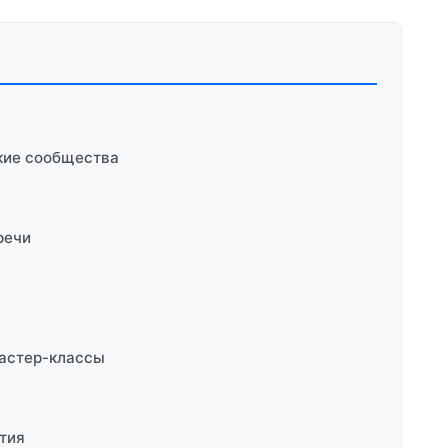
и
кие сообщества
речи
мастер-классы
тия